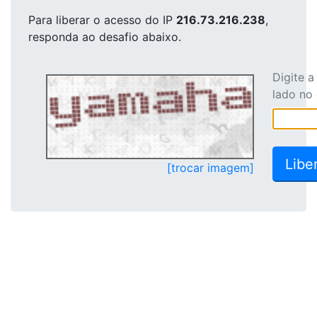
Para liberar o acesso
do IP
216.73.216.238
,
responda ao desafio abaixo.
Digite 
lado no
[trocar imagem]